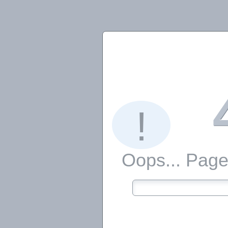
!
Oops... Page